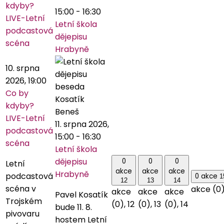
kdyby?
15:00
-
16:30
LIVE-Letní
Letní škola
podcastová
dějepisu
scéna
Hrabyně
10. srpna
2026, 19:00
Co by
kdyby?
LIVE-Letní
11. srpna 2026,
podcastová
15:00
-
16:30
scéna
Letní škola
dějepisu
0
0
0
Letní
akce
akce
akce
Hrabyně
podcastová
0 akce
1
12
13
14
scéna v
akce (0
akce
akce
akce
Pavel Kosatík
Trojském
(0),
12
(0),
13
(0),
14
bude 11. 8.
pivovaru
hostem Letní