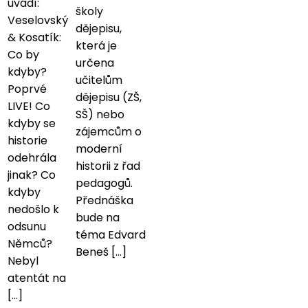
uvádí:
školy
Veselovský
dějepisu,
& Kosatík:
která je
Co by
určena
kdyby?
učitelům
Poprvé
dějepisu (ZŠ,
LIVE! Co
SŠ) nebo
kdyby se
zájemcům o
historie
moderní
odehrála
historii z řad
jinak? Co
pedagogů.
kdyby
Přednáška
nedošlo k
bude na
odsunu
téma Edvard
Němců?
Beneš […]
Nebyl
atentát na
[…]