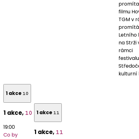
promít
filmu Ho
TGM v r
promítá
Letního 
na Strži 
rámci
festivalu
Středoč
kulturní 
1 akce
10
1 akce,
1 akce
10
11
19:00
1 akce,
11
Co by