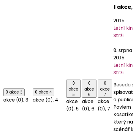
1 akce
20:15
Letní ki
Strži
8. srpna
20:15
Letní ki
Strži
0
0
0
Beseda 
akce
akce
akce
spisova
0 akce
0 akce
3
4
5
6
7
a public
akce (0),
3
akce (0),
4
akce
akce
akce
Pavlem
(0),
5
(0),
6
(0),
7
Kosatík
který na
scénář 