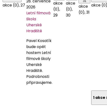
28. července
31
akce
akce
akce (0),
27
akce (0
akce
2026
(0),
(0),
(0),
31
Letní filmová
29
30
škola
Uherské
Hradiště
Pavel Kosatík
bude opět
hostem Letní
filmové školy
Uherské
Hradiště.
Podrobnosti
připravujeme.
1 akce