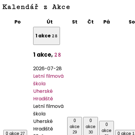
Kalendář z Akce
Pondělí
Úterý
Středa
Čtvrtek
Pátek
Po
Út
St
Čt
Pá
So
1 akce
28
1 akce,
28
2026-07-28
Letní filmová
škola
Uherské
Hradiště
Letní filmová
škola
0
0
Uherské
0
akce
akce
Hradiště
akce
29
30
0 akce
0 akce
27
1