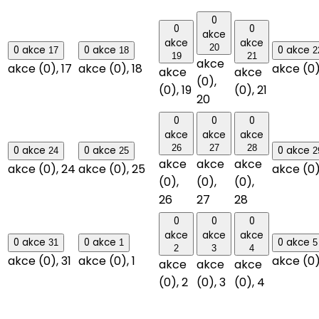
0
0
0
akce
akce
akce
20
0 akce
0 akce
0 akce
17
18
2
19
21
akce
akce (0),
17
akce (0),
18
akce (0
akce
akce
(0),
(0),
19
(0),
21
20
0
0
0
akce
akce
akce
26
27
28
0 akce
0 akce
0 akce
24
25
2
akce
akce
akce
akce (0),
24
akce (0),
25
akce (0
(0),
(0),
(0),
26
27
28
0
0
0
akce
akce
akce
0 akce
0 akce
0 akce
31
1
5
2
3
4
akce (0),
31
akce (0),
1
akce (0
akce
akce
akce
(0),
2
(0),
3
(0),
4