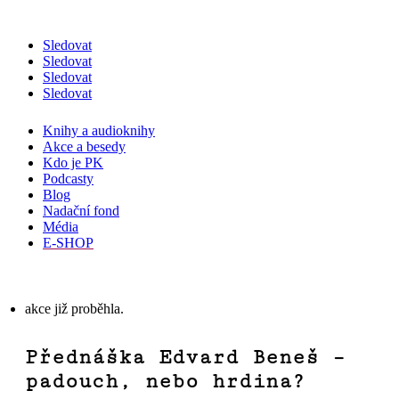
Sledovat
Sledovat
Sledovat
Sledovat
Knihy a audioknihy
Akce a besedy
Kdo je PK
Podcasty
Blog
Nadační fond
Média
E-SHOP
akce již proběhla.
Přednáška Edvard Beneš –
padouch, nebo hrdina?