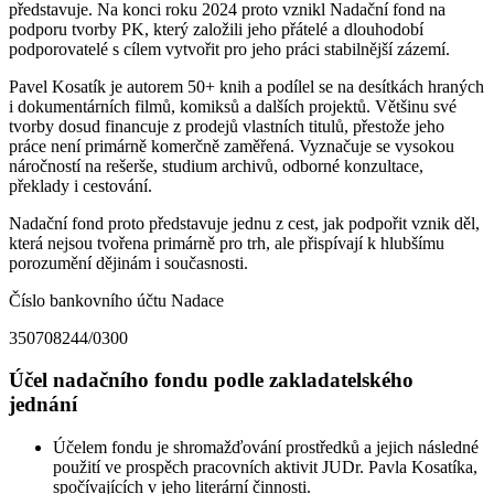
představuje. Na konci roku 2024 proto vznikl Nadační fond na
podporu tvorby PK, který založili jeho přátelé a dlouhodobí
podporovatelé s cílem vytvořit pro jeho práci stabilnější zázemí.
Pavel Kosatík je autorem 50+ knih a podílel se na desítkách hraných
i dokumentárních filmů, komiksů a dalších projektů. Většinu své
tvorby dosud financuje z prodejů vlastních titulů, přestože jeho
práce není primárně komerčně zaměřená. Vyznačuje se vysokou
náročností na rešerše, studium archivů, odborné konzultace,
překlady i cestování.
Nadační fond proto představuje jednu z cest, jak podpořit vznik děl,
která nejsou tvořena primárně pro trh, ale přispívají k hlubšímu
porozumění dějinám i současnosti.
Číslo bankovního účtu Nadace
350708244/0300
Účel nadačního fondu podle zakladatelského
jednání
Účelem fondu je shromažďování prostředků a jejich následné
použití ve prospěch pracovních aktivit JUDr. Pavla Kosatíka,
spočívajících v jeho literární činnosti.