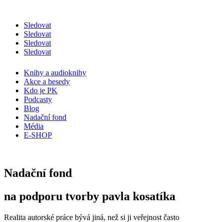
Sledovat
Sledovat
Sledovat
Sledovat
Knihy a audioknihy
Akce a besedy
Kdo je PK
Podcasty
Blog
Nadační fond
Média
E-SHOP
Nadační fond
na podporu tvorby pavla kosatíka
Realita autorské práce bývá jiná, než si ji veřejnost často