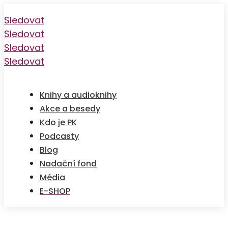
Sledovat
Sledovat
Sledovat
Sledovat
Knihy a audioknihy
Akce a besedy
Kdo je PK
Podcasty
Blog
Nadační fond
Média
E-SHOP