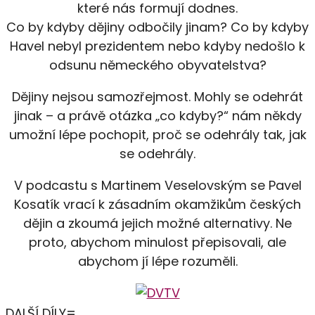
které nás formují dodnes.
Co by kdyby dějiny odbočily jinam? Co by kdyby
Havel nebyl prezidentem nebo kdyby nedošlo k
odsunu německého obyvatelstva?
Dějiny nejsou samozřejmost. Mohly se odehrát
jinak – a právě otázka „co kdyby?“ nám někdy
umožní lépe pochopit, proč se odehrály tak, jak
se odehrály.
V podcastu s Martinem Veselovským se Pavel
Kosatík vrací k zásadním okamžikům českých
dějin a zkoumá jejich možné alternativy. Ne
proto, abychom minulost přepisovali, ale
abychom jí lépe rozuměli.
DALŠÍ DÍLY