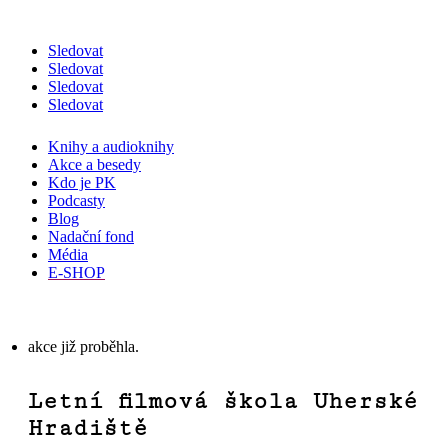
Sledovat
Sledovat
Sledovat
Sledovat
Knihy a audioknihy
Akce a besedy
Kdo je PK
Podcasty
Blog
Nadační fond
Média
E-SHOP
akce již proběhla.
Letní filmová škola Uherské
Hradiště